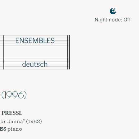
Nightmode: Off
ENSEMBLES
deutsch
 (1996)
s PRESSL
 für Janna“ (1982)
DES
piano