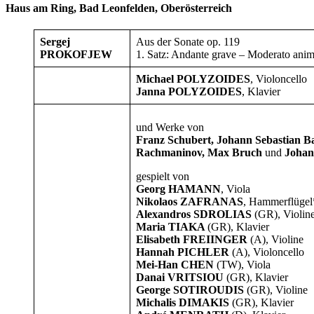
Haus am Ring, Bad Leonfelden, Oberösterreich
Sergej
Aus der Sonate op. 119
PROKOFJEW
1. Satz: Andante grave – Moderato anim
Michael POLYZOIDES
, Violoncello
Janna POLYZOIDES
, Klavier
und Werke von
Franz Schubert, Johann Sebastian Ba
Rachmaninov, Max Bruch
und
Johan
gespielt von
Georg HAMANN
, Viola
Nikolaos ZAFRANAS
, Hammerflügel
Alexandros SDROLIAS
(GR), Violin
Maria TIAKA
(GR), Klavier
Elisabeth FREIINGER
(A), Violine
Hannah PICHLER
(A), Violoncello
Mei-Han CHEN
(TW), Viola
Danai VRITSIOU
(GR), Klavier
George SOTIROUDIS
(GR), Violine
Michalis DIMAKIS
(GR), Klavier