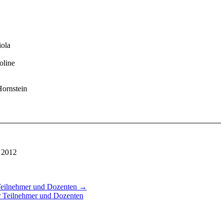
iola
oline
Hornstein
n 2012
 Teilnehmer und Dozenten
→
er Teilnehmer und Dozenten