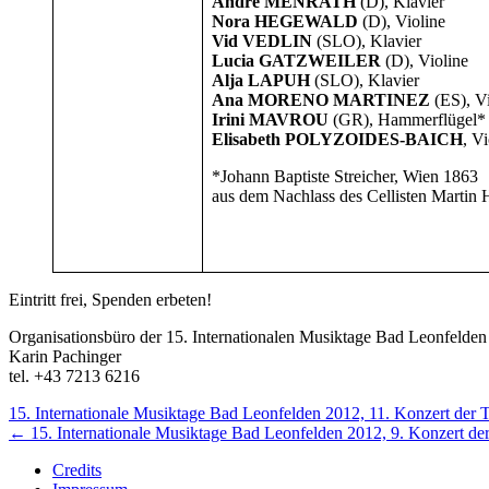
André MENRATH
(D), Klavier
Nora HEGEWALD
(D), Violine
Vid VEDLIN
(SLO), Klavier
Lucia GATZWEILER
(D), Violine
Alja LAPUH
(SLO), Klavier
Ana MORENO MARTINEZ
(ES), V
Irini MAVROU
(GR), Hammerflügel*
Elisabeth POLYZOIDES-BAICH
, Vi
*Johann Baptiste Streicher, Wien 1863
aus dem Nachlass des Cellisten Martin 
Eintritt frei, Spenden erbeten!
Organisationsbüro der 15. Internationalen Musiktage Bad Leonfelde
Karin Pachinger
tel. +43 7213 6216
Nächstes/Vorheriges
15. Internationale Musiktage Bad Leonfelden 2012, 11. Konzert der
←
15. Internationale Musiktage Bad Leonfelden 2012, 9. Konzert d
Konzert
Credits