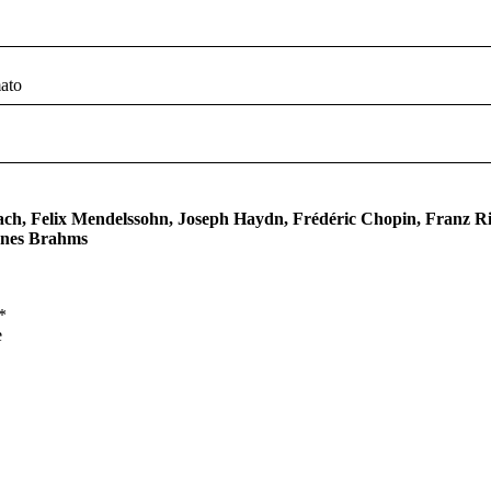
ato
ch, Felix Mendelssohn, Joseph Haydn, Frédéric Chopin, Franz Ri
nes Brahms
*
e