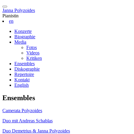
Janna Polyzoides
Pianistin
en
Konzerte
Biographie
Media
Fotos
Videos
Kritiken
Ensembles
Diskographie
Repertoire
Kontakt
English
Ensembles
Camerata Polyzoides
Duo mit Andreas Schablas
Duo Demetrius & Janna Polyzoides