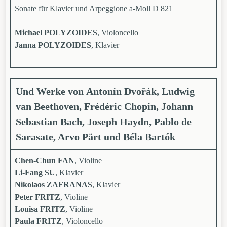
Sonate für Klavier und Arpeggione a-Moll D 821
Michael POLYZOIDES
, Violoncello
Janna POLYZOIDES
, Klavier
Und Werke von
Antonín Dvořák, Ludwig
van Beethoven, Frédéric Chopin, Johann
Sebastian Bach, Joseph Haydn, Pablo de
Sarasate, Arvo Pärt
und
Béla Bartók
Chen-Chun FAN
, Violine
Li-Fang SU
, Klavier
Nikolaos ZAFRANAS
, Klavier
Peter FRITZ
, Violine
Louisa FRITZ
, Violine
Paula FRITZ
, Violoncello