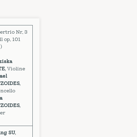
ertrio Nr. 3
l op. 101
)
ziska
TE
, Violine
ael
YZOIDES
,
ncello
a
YZOIDES
,
ier
ang SU
,