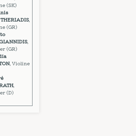
ne (SK)
anis
FTHERIADIS
,
ne (GR)
to
GIANNIDIS
,
er (GR)
dia
TON
, Violine
ré
RATH
,
er (D)