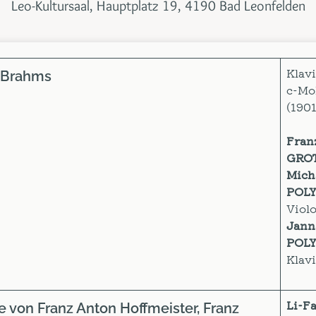
Leo-Kultursaal, Hauptplatz 19, 4190 Bad Leonfelden
Klavi
 Brahms
c-Mol
(1901
Fran
GRO
Mich
POL
Violo
Jann
POL
Klav
Li-F
e von
Franz Anton Hoffmeister, Franz