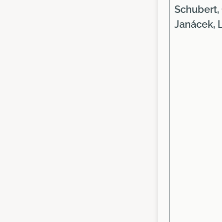
Schubert,
Janácek,