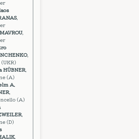
ier
laos
RANAS
,
ier
i MAVROU
,
ier
ro
ANCHENKO
,
a (UKR)
a HÜBNER
,
ne (A)
elm A.
NER
,
ncello (A)
a
ZWEILER
,
ne (D)
s
HALIK
,