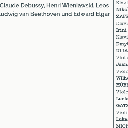
Klav
 Claude Debussy, Henri Wieniawski, Leos
Niko
 Ludwig van Beethoven
und
Edward Elgar
ZAF
Klav
Irin
Klav
Dmyt
ULI
Viol
Jasn
Violi
Wilh
HÜB
Violo
Luci
GAT
Violi
Luka
MIC