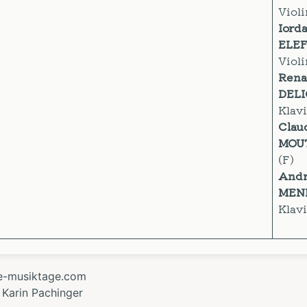
Violi
Iord
ELE
Violi
Rena
DELI
Klavi
Clau
MOU
(F)
And
MEN
Klavi
le-musiktage.com
 Karin Pachinger