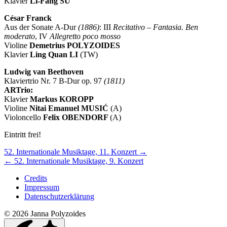
Klavier
Li-Fang SU
César Franck
Aus der Sonate A-Dur
(1886)
: III
Recitativo – Fantasia. Ben
moderato
, IV
Allegretto poco mosso
Violine
Demetrius POLYZOIDES
Klavier
Ling Quan LI
(TW)
Ludwig van Beethoven
Klaviertrio Nr. 7 B-Dur op. 97
(1811)
ARTrio:
Klavier
Markus KOROPP
Violine
Nitai Emanuel MUSIĆ
(A)
Violoncello
Felix OBENDORF
(A)
Eintritt frei!
Nächstes/Vorheriges
52. Internationale Musiktage, 11. Konzert
→
←
52. Internationale Musiktage, 9. Konzert
Konzert
Credits
Impressum
Datenschutzerklärung
© 2026 Janna Polyzoides