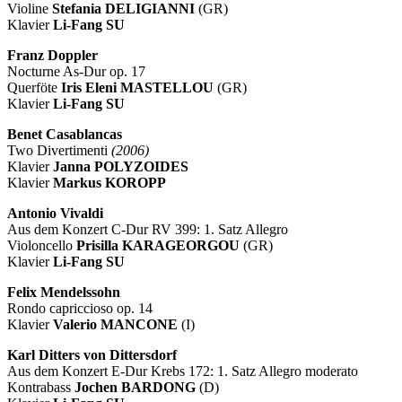
Violine
Stefania DELIGIANNI
(GR)
Klavier
Li-Fang SU
Franz Doppler
Nocturne As-Dur op. 17
Querföte
Iris Eleni MASTELLOU
(GR)
Klavier
Li-Fang SU
Benet Casablancas
Two Divertimenti
(2006)
Klavier
Janna POLYZOIDES
Klavier
Markus KOROPP
Antonio Vivaldi
Aus dem Konzert C-Dur RV 399: 1. Satz Allegro
Violoncello
Prisilla KARAGEORGOU
(GR)
Klavier
Li-Fang SU
Felix Mendelssohn
Rondo capriccioso op. 14
Klavier
Valerio MANCONE
(I)
Karl Ditters von Dittersdorf
Aus dem Konzert E-Dur Krebs 172: 1. Satz Allegro moderato
Kontrabass
Jochen BARDONG
(D)