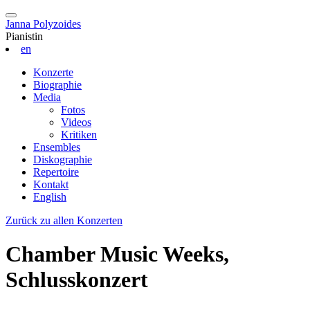
Janna Polyzoides
Pianistin
en
Konzerte
Biographie
Media
Fotos
Videos
Kritiken
Ensembles
Diskographie
Repertoire
Kontakt
English
Zurück zu allen Konzerten
Chamber Music Weeks,
Schlusskonzert