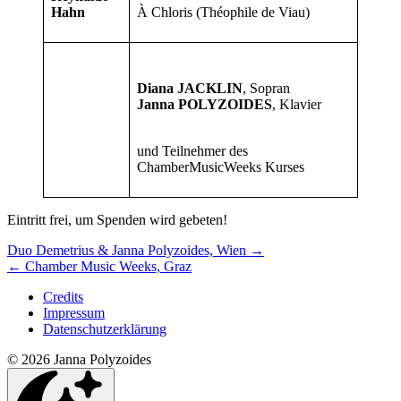
Hahn
À Chloris (Théophile de Viau)
Diana JACKLIN
, Sopran
Janna POLYZOIDES
, Klavier
und Teilnehmer des
ChamberMusicWeeks Kurses
Eintritt frei, um Spenden wird gebeten!
Nächstes/Vorheriges
Duo Demetrius & Janna Polyzoides, Wien
→
←
Chamber Music Weeks, Graz
Konzert
Credits
Impressum
Datenschutzerklärung
© 2026 Janna Polyzoides