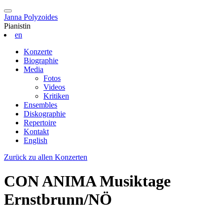
Janna Polyzoides
Pianistin
en
Konzerte
Biographie
Media
Fotos
Videos
Kritiken
Ensembles
Diskographie
Repertoire
Kontakt
English
Zurück zu allen Konzerten
CON ANIMA Musiktage
Ernstbrunn/NÖ