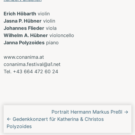
Erich Höbarth
violin
Jasna P. Hübner
violin
Johannes Flieder
viola
Wilhelm A. Hübner
violoncello
Janna Polyzoides
piano
www.conanima.at
conanima.festival@a1.net
Tel. +43 664 472 60 24
Nächstes/Vorheriges
Portrait Hermann Markus Preßl
→
Konzert
←
Gedenkkonzert für Katherina & Christos
Polyzoides