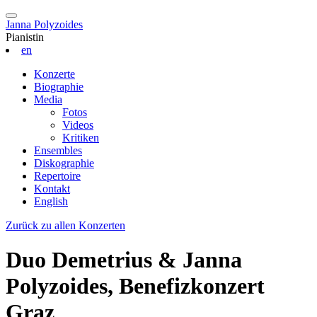
Janna Polyzoides
Pianistin
en
Konzerte
Biographie
Media
Fotos
Videos
Kritiken
Ensembles
Diskographie
Repertoire
Kontakt
English
Zurück zu allen Konzerten
Duo Demetrius & Janna
Polyzoides, Benefizkonzert
Graz