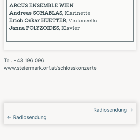
ARCUS ENSEMBLE WIEN
Andreas SCHABLAS
, Klarinette
Erich Oskar HUETTER
, Violoncello
Janna POLYZOIDES
, Klavier
Tel. +43 196 096
www.steiermark.orf.at/schlosskonzerte
Nächstes/Vorheriges
Radiosendung
→
Konzert
←
Radiosendung