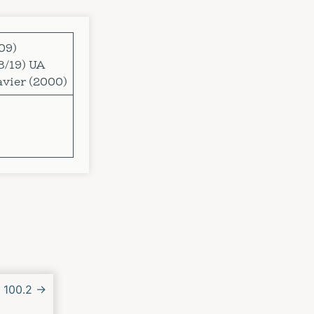
09)
8/19) UA
avier (2000)
 100.2
→