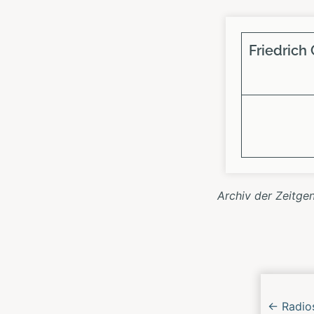
Friedrich
Archiv der Zeitge
Nächs
Konze
←
Radios