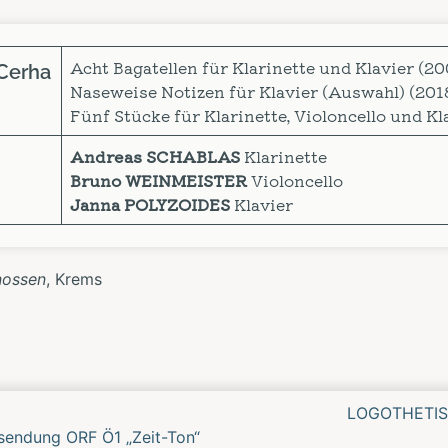
Acht Bagatellen für Klarinette und Klavier (20
 Cerha
Naseweise Notizen für Klavier (Auswahl) (201
Fünf Stücke für Klarinette, Violoncello und Kl
Andreas SCHABLAS
Klarinette
Bruno WEINMEISTER
Violoncello
Janna POLYZOIDES
Klavier
nossen
, Krems
tes/Vorheriges
LOGOTHETIS
rt
endung ORF Ö1 „Zeit-Ton“