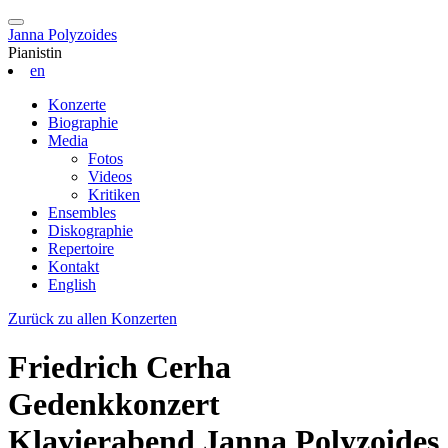
Janna Polyzoides
Pianistin
en
Konzerte
Biographie
Media
Fotos
Videos
Kritiken
Ensembles
Diskographie
Repertoire
Kontakt
English
Zurück zu allen Konzerten
Friedrich Cerha
Gedenkkonzert
Klavierabend Janna Polyzoides