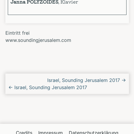
Janna POLYZOIDES
, Klavier
Eintritt frei
www.soundingjerusalem.com
Nächstes/Vorheriges
Israel, Sounding Jerusalem 2017
→
Konzert
←
Israel, Sounding Jerusalem 2017
Credits
Impressum
Datenschutzerklärung