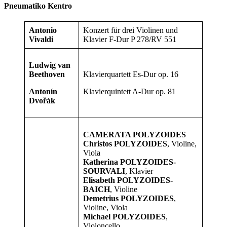
Pneumatiko Kentro
Antonio
Konzert für drei Violinen und
Vivaldi
Klavier F-Dur P 278/RV 551
Ludwig van
Beethoven
Klavierquartett Es-Dur op. 16
Antonín
Klavierquintett A-Dur op. 81
Dvořák
CAMERATA POLYZOIDES
Christos POLYZOIDES
, Violine,
Viola
Katherina POLYZOIDES-
SOURVALI
, Klavier
Elisabeth POLYZOIDES-
BAICH
, Violine
Demetrius POLYZOIDES
,
Violine, Viola
Michael POLYZOIDES
,
Violoncello