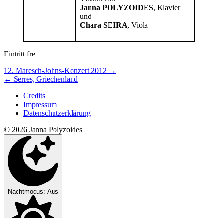
Janna POLYZOIDES
, Klavier
und
Chara SEIRA
, Viola
Eintritt frei
Nächstes/Vorheriges
12. Maresch-Johns-Konzert 2012
→
←
Serres, Griechenland
Konzert
Credits
Impressum
Datenschutzerklärung
© 2026 Janna Polyzoides
Nachtmodus: Aus