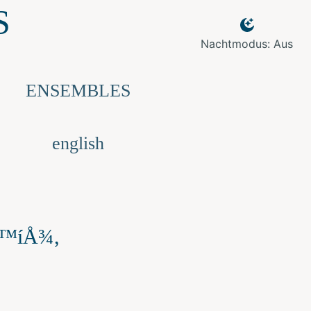
S
Nachtmodus: Aus
ENSEMBLES
english
Å™íÅ¾,