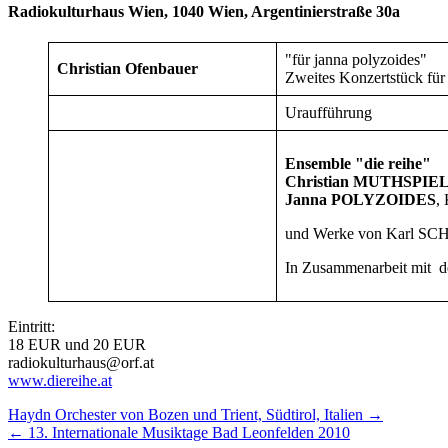
Radiokulturhaus Wien, 1040 Wien, Argentinierstraße 30a
"für janna polyzoides"
Christian Ofenbauer
Zweites Konzertstück für
Uraufführung
Ensemble "die reihe"
Christian MUTHSPIE
Janna POLYZOIDES
,
und Werke von Karl S
In Zusammenarbeit mit d
Eintritt:
18 EUR und 20 EUR
radiokulturhaus@orf.at
www.diereihe.at
Nächstes/Vorheriges
Haydn Orchester von Bozen und Trient, Südtirol, Italien
→
←
13. Internationale Musiktage Bad Leonfelden 2010
Konzert