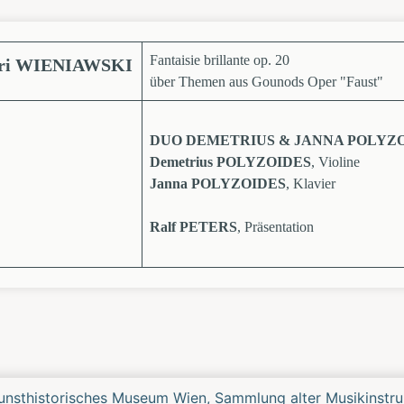
Fantaisie brillante op. 20
ri WIENIAWSKI
über Themen aus Gounods Oper "Faust"
DUO DEMETRIUS & JANNA POLYZ
Demetrius POLYZOIDES
, Violine
Janna POLYZOIDES
, Klavier
Ralf PETERS
, Präsentation
tes/Vorheriges
unsthistorisches Museum Wien, Sammlung alter Musikinst