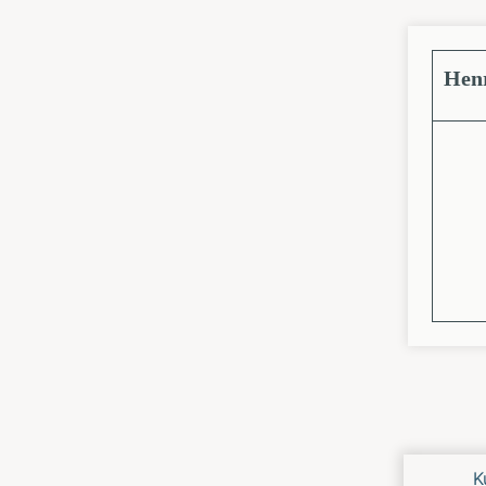
Hen
Nächs
K