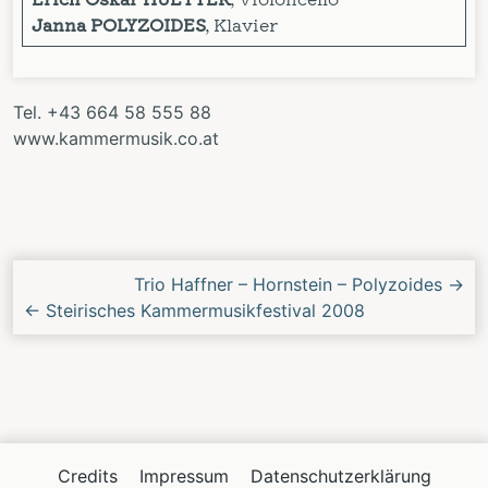
Janna POLYZOIDES
, Klavier
Tel. +43 664 58 555 88
www.kammermusik.co.at
Nächstes/Vorheriges
Trio Haffner – Hornstein – Polyzoides
→
Konzert
←
Steirisches Kammermusikfestival 2008
Credits
Impressum
Datenschutzerklärung