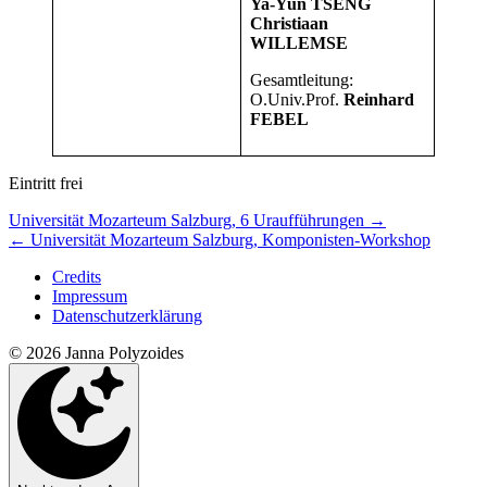
Ya-Yun TSENG
Christiaan
WILLEMSE
Gesamtleitung:
O.Univ.Prof.
Reinhard
FEBEL
Eintritt frei
Nächstes/Vorheriges
Universität Mozarteum Salzburg, 6 Uraufführungen
→
←
Universität Mozarteum Salzburg, Komponisten-Workshop
Konzert
Credits
Impressum
Datenschutzerklärung
© 2026 Janna Polyzoides