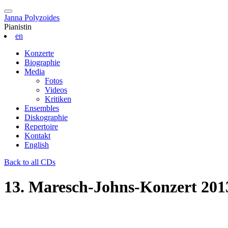
Janna Polyzoides
Pianistin
en
Konzerte
Biographie
Media
Fotos
Videos
Kritiken
Ensembles
Diskographie
Repertoire
Kontakt
English
Back to all CDs
13. Maresch-Johns-Konzert 2013