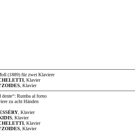
oll (1889) für zwei Klaviere
ICHELETTI
, Klavier
YZOIDES
, Klavier
l dente“: Rumba al forno
viere zu acht Händen
ZESSÉRY
, Klavier
KIDIS
, Klavier
ICHELETTI
, Klavier
YZOIDES
, Klavier