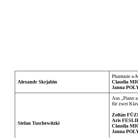
Phantasie a-M
Alexandr Skrjabin
Claudia M
Janna POL
Aus „Piano a
für zwei Kla
Zoltán FÜ
Aris FESLI
Stefan Tuschewitzki
Claudia M
Janna POL