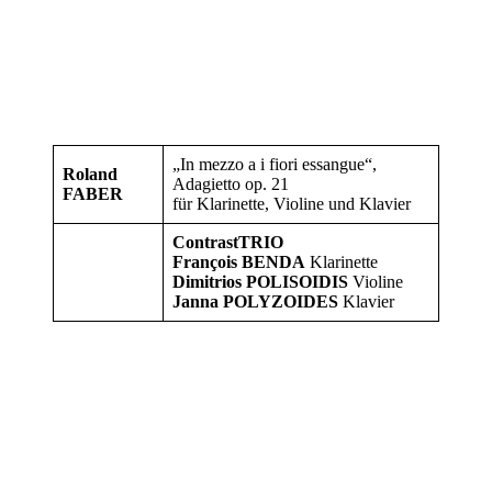
„In mezzo a i fiori essangue“,
Roland
Adagietto op. 21
FABER
für Klarinette, Violine und Klavier
ContrastTRIO
François BENDA
Klarinette
Dimitrios POLISOIDIS
Violine
Janna POLYZOIDES
Klavier
Weitere
CDs