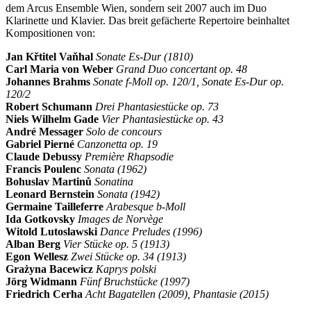
dem Arcus Ensemble Wien, sondern seit 2007 auch im Duo
Klarinette und Klavier. Das breit gefächerte Repertoire beinhaltet
Kompositionen von:
Jan Křtitel Vaňhal
Sonate Es-Dur (1810)
Carl Maria von Weber
Grand Duo concertant op. 48
Johannes Brahms
Sonate f-Moll op. 120/1, Sonate Es-Dur op.
120/2
Robert Schumann
Drei Phantasiestücke op. 73
Niels Wilhelm Gade
Vier Phantasiestücke op. 43
André Messager
Solo de concours
Gabriel Pierné
Canzonetta op. 19
Claude Debussy
Première Rhapsodie
Francis Poulenc
Sonata (1962)
Bohuslav Martinů
Sonatina
Leonard Bernstein
Sonata (1942)
Germaine Tailleferre
Arabesque b-Moll
Ida Gotkovsky
Images de Norvège
Witold Lutoslawski
Dance Preludes (1996)
Alban Berg
Vier Stücke op. 5 (1913)
Egon Wellesz
Zwei Stücke op. 34 (1913)
Grażyna Bacewicz
Kaprys polski
Jörg Widmann
Fünf Bruchstücke (1997)
Friedrich Cerha
Acht Bagatellen (2009), Phantasie (2015)