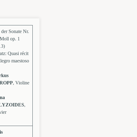
 der Sonate Nr.
Moll op. 1
13)
atz: Quasi récit
llegro maestoso
rkus
ROPP
, Violine
na
LYZOIDES
,
vier
is