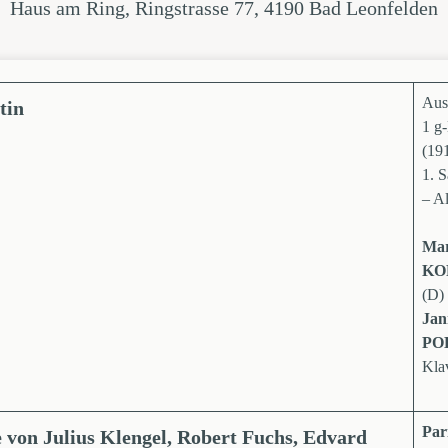
Haus am Ring, Ringstrasse 77, 4190 Bad Leonfelden
Aus
tin
1 g-
(19
1. S
– A
Ma
KO
(D)
Jan
PO
Kla
Par
 von
Julius Klengel, Robert Fuchs, Edvard