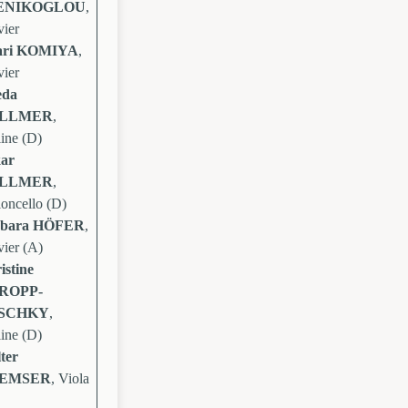
ENIKOGLOU
,
vier
ari KOMIYA
,
vier
eda
LLMER
,
line (D)
ar
LLMER
,
loncello (D)
rbara HÖFER
,
vier (A)
istine
ROPP-
SCHKY
,
line (D)
ter
EMSER
, Viola