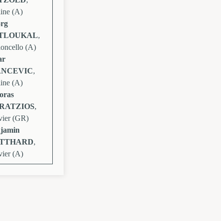
line (A)
rg
TLOUKAL
,
loncello (A)
ar
ANCEVIC
,
line (A)
oras
RATZIOS
,
vier (GR)
jamin
TTHARD
,
vier (A)