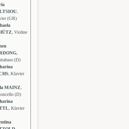
ia
LTSIOU
,
vier (GR)
haela
HÜTZ
, Violine
hen
RDONG
,
trabass (D)
harina
CHS
, Klavier
lla MAINZ
,
loncello (D)
harina
TTL
, Klavier
entina
TZOLD
,