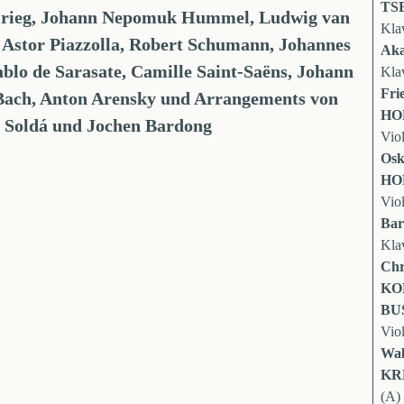
TS
rieg, Johann Nepomuk Hummel, Ludwig van
Kla
 Astor Piazzolla, Robert Schumann, Johannes
Ak
blo de Sarasate, Camille Saint-Saëns, Johann
Kla
Fri
Bach, Anton Arensky
und Arrangements von
HO
 Soldá
und
Jochen Bardong
Vio
Osk
HO
Vio
Ba
Kla
Chr
KO
BU
Vio
Wal
KR
(A)