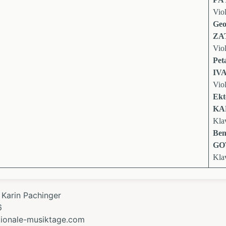
Vio
Geo
ZA
Vio
Pet
IV
Vio
Ekt
KA
Kla
Ben
GO
Kla
 Karin Pachinger
6
ationale-musiktage.com