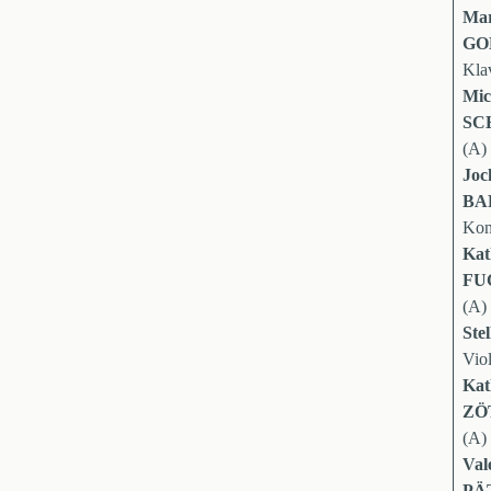
Mar
GO
Kla
Mic
SC
(A)
Joc
BA
Kon
Kat
FU
(A)
Ste
Vio
Kat
ZÖ
(A)
Val
PÄ